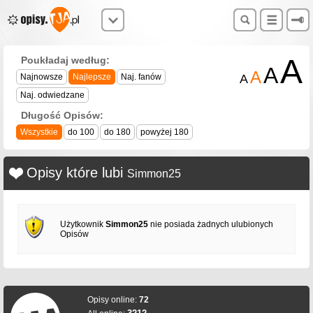
A
Poukładaj według:
A
A
Najnowsze
Najlepsze
Naj. fanów
A
Naj. odwiedzane
Długość Opisów:
Wszystkie
do 100
do 180
powyżej 180
Opisy które lubi
Simmon25
Użytkownik
Simmon25
nie posiada żadnych ulubionych
Opisów
Opisy online:
72