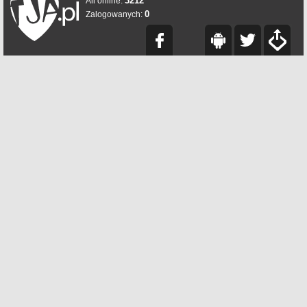
3212
All online:
0
Zalogowanych: