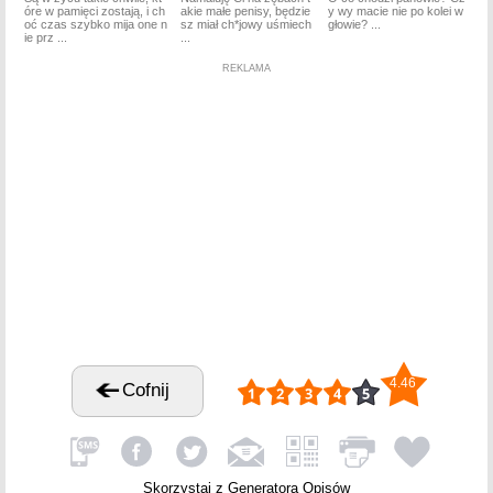
óre w pamięci zostają, i ch
akie małe penisy, będzie
y wy macie nie po kolei w
oć czas szybko mija one n
sz miał ch*jowy uśmiech
głowie? ...
ie prz ...
...
REKLAMA
4.46
Cofnij
Skorzystaj z Generatora Opisów