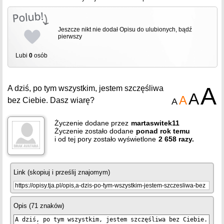
Jeszcze nikt nie dodał Opisu do ulubionych, bądź
pierwszy
Lubi
0
osób
A
A dziś, po tym wszystkim, jestem szczęśliwa
A
A
bez Ciebie. Dasz wiarę?
A
Życzenie dodane przez
martaswitek11
Życzenie zostało dodane
ponad
rok
temu
i od tej pory zostało wyświetlone
2 658 razy.
Link (skopiuj i prześlij znajomym)
Opis (71 znaków)