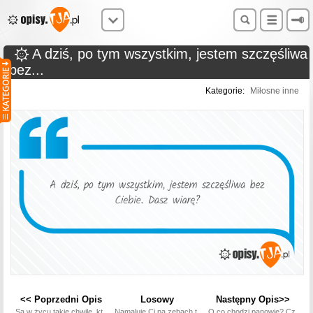
A dziś, po tym wszystkim, jestem szczęśliwa
bez...
Kategorie:
Miłosne inne
<< Poprzedni Opis
Losowy
Następny Opis>>
Są w życu takie chwile, kt
Namaluję Ci na zębach t
O co chodzi panowie? Cz