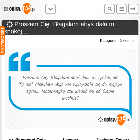
Prosiłam Cię. Błagałam abyś dała mi
spokój,...
Kategorie:
Szkolne
<< Poprzedni Opis
Losowy
Następny Opis>>