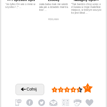
' bo tylko On wie o mnie w
siała baba mak nie wiedz
"Tak bardzo chcę uciec o
szystko ! ;* ...
iała jak a dziadek miał tra
d świata w moje maleńkie
ktor ...
miejsce, w którym wszyst
ko jest ideal ...
REKLAMA
4.7
Cofnij