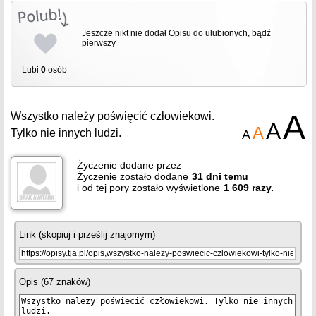
Jeszcze nikt nie dodał Opisu do ulubionych, bądź
pierwszy
Lubi
0
osób
A
Wszystko należy poświęcić człowiekowi.
A
A
Tylko nie innych ludzi.
A
Życzenie dodane przez
Życzenie zostało dodane
31
dni temu
i od tej pory zostało wyświetlone
1 609 razy.
Link (skopiuj i prześlij znajomym)
Opis (67 znaków)