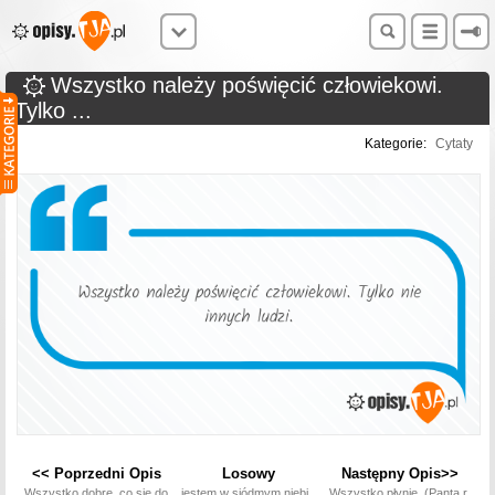
Wszystko należy poświęcić człowiekowi.
Tylko ...
Kategorie:
Cytaty
<< Poprzedni Opis
Losowy
Następny Opis>>
Wszystko dobre, co się do
jestem w siódmym niebi
Wszystko płynie. (Panta r