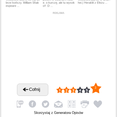
brze kończy. William Shak
e. o kurczę, ale tu wysok
hei.) Heraklit z Efezu ...
espeare ...
o!! :D ...
REKLAMA
3
Cofnij
Skorzystaj z Generatora Opisów