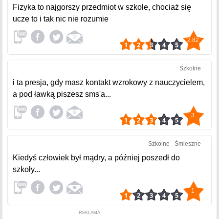
Fizyka to najgorszy przedmiot w szkole, chociaż się
ucze to i tak nic nie rozumie
2.82
Szkolne
i ta presja, gdy masz kontakt wzrokowy z nauczycielem,
a pod ławką piszesz sms'a...
3
Szkolne
Śmieszne
Kiedyś człowiek był mądry, a później poszedł do
szkoły...
1
REKLAMA