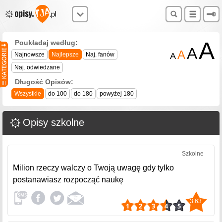
A
Poukładaj według:
A
A
Najnowsze
Najlepsze
Naj. fanów
A
Naj. odwiedzane
Długość Opisów:
Wszystkie
do 100
do 180
powyżej 180
Opisy szkolne
Szkolne
Milion rzeczy walczy o Twoją uwagę gdy tylko
postanawiasz rozpocząć naukę
3.63