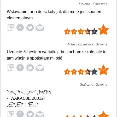
Szkolne
Śmieszne
Wstawanie rano do szkoły jak dla mnie jest sportem
ekstremalnym.
3.56
Miłość szczęśliwa
Szkolne
Uznacie że jestem wariatką...bo kocham szkołę, ale to
tam właśnie spotkałam miłość
3.54
Graficzne
Szkolne
`*.¸`*.¸¦¸.*´ ¸.*´
-=WAKACJE 20012!
¸.*¸.*´ ¦`*.¸ *
3.5