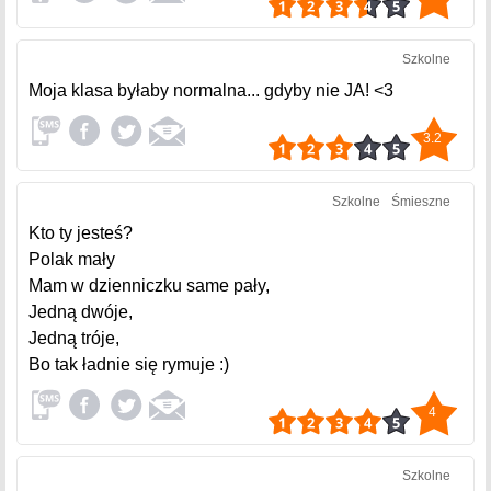
Szkolne
Moja klasa byłaby normalna... gdyby nie JA! <3
3.2
Szkolne
Śmieszne
Kto ty jesteś?
Polak mały
Mam w dzienniczku same pały,
Jedną dwóje,
Jedną tróje,
Bo tak ładnie się rymuje :)
4
Szkolne