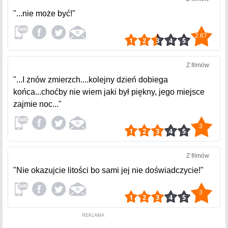
"...nie może być!"
2.67
Z filmów
"...I znów zmierzch....kolejny dzień dobiega
końca...choćby nie wiem jaki był piękny, jego miejsce
zajmie noc..."
3
Z filmów
"Nie okazujcie litości bo sami jej nie doświadczycie!"
3
REKLAMA