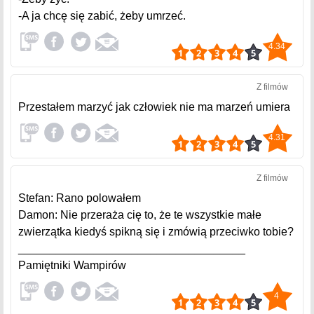
-A ja chcę się zabić, żeby umrzeć.
4.34
Z filmów
Przestałem marzyć jak człowiek nie ma marzeń umiera
4.31
Z filmów
Stefan: Rano polowałem
Damon: Nie przeraża cię to, że te wszystkie małe
zwierzątka kiedyś spikną się i zmówią przeciwko tobie?
________________________­____________
Pamiętniki Wampirów
4