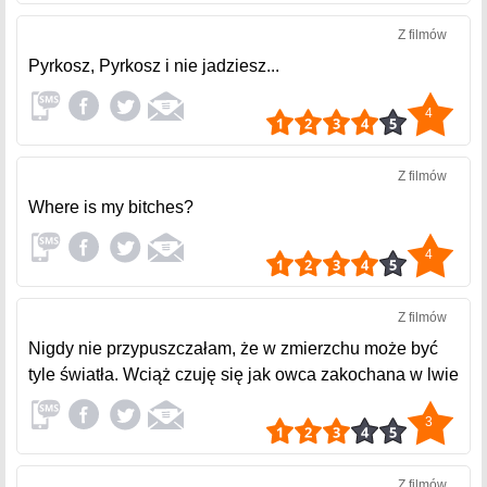
Z filmów
Pyrkosz, Pyrkosz i nie jadziesz...
4
Z filmów
Where is my bitches?
4
Z filmów
Nigdy nie przypuszczałam, że w zmierzchu może być
tyle światła. Wciąż czuję się jak owca zakochana w lwie
3
Z filmów