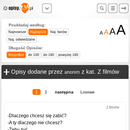
A
Poukładaj według:
A
A
Najnowsze
Najlepsze
Naj. fanów
A
Naj. odwiedzane
Długość Opisów:
Wszystkie
do 100
do 180
powyżej 180
Opisy dodane przez
z kat. Z filmów
anonim
1
2
następna
Losowe
Z filmów
-Dlaczego chcesz się zabić?
-A ty dlaczego nie chcesz?
-Żeby żyć.