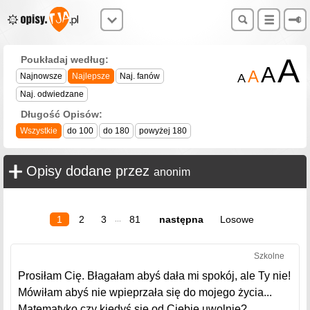
A
Poukładaj według:
A
A
Najnowsze
Najlepsze
Naj. fanów
A
Naj. odwiedzane
Długość Opisów:
Wszystkie
do 100
do 180
powyżej 180
Opisy dodane przez
anonim
1
2
3
81
następna
Losowe
...
Szkolne
Prosiłam Cię. Błagałam abyś dała mi spokój, ale Ty nie!
Mówiłam abyś nie wpieprzała się do mojego życia...
Matematyko czy kiedyś się od Ciebie uwolnię?